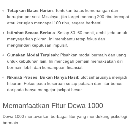
Tetapkan Batas Harian
: Tentukan batas kemenangan dan
kerugian per sesi. Misalnya, jika target menang 200 ribu tercapai
atau kerugian mencapai 100 ribu, segera berhenti.
Istirahat Secara Berkala
: Setiap 30–60 menit, ambil jeda untuk
menyegarkan pikiran. Ini membantu tetap fokus dan
menghindari keputusan impulsif.
Gunakan Modal Terpisah
: Pisahkan modal bermain dan uang
untuk kebutuhan lain. Ini mencegah pemain memaksakan diri
bermain lebih dari kemampuan finansial.
Nikmati Proses, Bukan Hanya Hasil
: Slot seharusnya menjadi
hiburan. Fokus pada keseruan setiap putaran dan fitur bonus
daripada hanya mengejar jackpot besar.
Memanfaatkan Fitur Dewa 1000
Dewa 1000 menawarkan berbagai fitur yang mendukung psikologi
bermain: