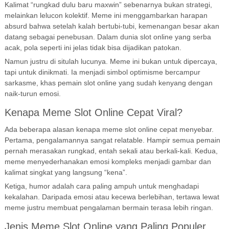
Kalimat “rungkad dulu baru maxwin” sebenarnya bukan strategi,
melainkan lelucon kolektif. Meme ini menggambarkan harapan
absurd bahwa setelah kalah bertubi-tubi, kemenangan besar akan
datang sebagai penebusan. Dalam dunia slot online yang serba
acak, pola seperti ini jelas tidak bisa dijadikan patokan.
Namun justru di situlah lucunya. Meme ini bukan untuk dipercaya,
tapi untuk dinikmati. Ia menjadi simbol optimisme bercampur
sarkasme, khas pemain slot online yang sudah kenyang dengan
naik-turun emosi.
Kenapa Meme Slot Online Cepat Viral?
Ada beberapa alasan kenapa meme slot online cepat menyebar.
Pertama, pengalamannya sangat relatable. Hampir semua pemain
pernah merasakan rungkad, entah sekali atau berkali-kali. Kedua,
meme menyederhanakan emosi kompleks menjadi gambar dan
kalimat singkat yang langsung “kena”.
Ketiga, humor adalah cara paling ampuh untuk menghadapi
kekalahan. Daripada emosi atau kecewa berlebihan, tertawa lewat
meme justru membuat pengalaman bermain terasa lebih ringan.
Jenis Meme Slot Online yang Paling Populer