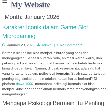
Skip
My Website
to
content
Month:
January 2026
Karakter Iconik dalam Game Slot
Microgaming
January 29, 2026
admin
No Comments
Bermain slot online bisa menjadi hiburan yang seru dan
menegangkan. Sensasi putaran roda, animasi warna-warni, dan
peluang jackpot besar membuat banyak pemain betah berlama-
lama di depan layar. Namun, di balik keseruan itu, ada satu hal
yang kerap terlupakan:
psikologi bermain
. Salah satu pertanyaan
penting bagi setiap pemain adalah, kapan harus berhenti? Di
platform
dewa 1000
, memahami psikologi bermain slot bisa
menjadi kunci agar pengalaman bermain tetap menyenangkan dan
menguntungkan.
Mengapa Psikologi Bermain Itu Penting