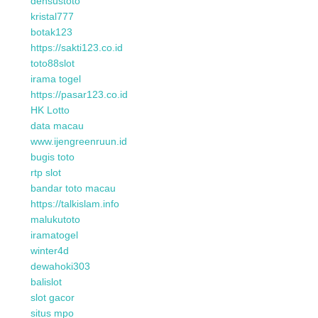
densustoto
kristal777
botak123
https://sakti123.co.id
toto88slot
irama togel
https://pasar123.co.id
HK Lotto
data macau
www.ijengreenruun.id
bugis toto
rtp slot
bandar toto macau
https://talkislam.info
malukutoto
iramatogel
winter4d
dewahoki303
balislot
slot gacor
situs mpo