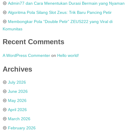
Admin77 dan Cara Menentukan Durasi Bermain yang Nyaman
Algoritma Pola Silang Slot Zeus: Trik Baru Pancing Petir
Membongkar Pola “Double Petir” ZEUS222 yang Viral di
Komunitas
Recent Comments
A WordPress Commenter
on
Hello world!
Archives
July 2026
June 2026
May 2026
April 2026
March 2026
February 2026