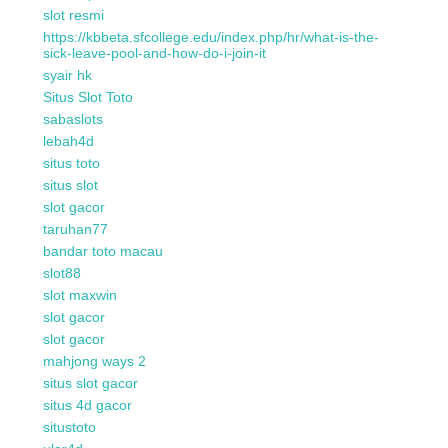
slot resmi
https://kbbeta.sfcollege.edu/index.php/hr/what-is-the-
sick-leave-pool-and-how-do-i-join-it
syair hk
Situs Slot Toto
sabaslots
lebah4d
situs toto
situs slot
slot gacor
taruhan77
bandar toto macau
slot88
slot maxwin
slot gacor
slot gacor
mahjong ways 2
situs slot gacor
situs 4d gacor
situstoto