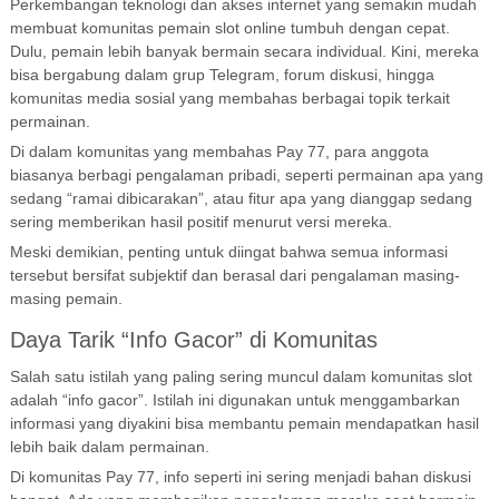
Perkembangan teknologi dan akses internet yang semakin mudah
membuat komunitas pemain slot online tumbuh dengan cepat.
Dulu, pemain lebih banyak bermain secara individual. Kini, mereka
bisa bergabung dalam grup Telegram, forum diskusi, hingga
komunitas media sosial yang membahas berbagai topik terkait
permainan.
Di dalam komunitas yang membahas Pay 77, para anggota
biasanya berbagi pengalaman pribadi, seperti permainan apa yang
sedang “ramai dibicarakan”, atau fitur apa yang dianggap sedang
sering memberikan hasil positif menurut versi mereka.
Meski demikian, penting untuk diingat bahwa semua informasi
tersebut bersifat subjektif dan berasal dari pengalaman masing-
masing pemain.
Daya Tarik “Info Gacor” di Komunitas
Salah satu istilah yang paling sering muncul dalam komunitas slot
adalah “info gacor”. Istilah ini digunakan untuk menggambarkan
informasi yang diyakini bisa membantu pemain mendapatkan hasil
lebih baik dalam permainan.
Di komunitas Pay 77, info seperti ini sering menjadi bahan diskusi