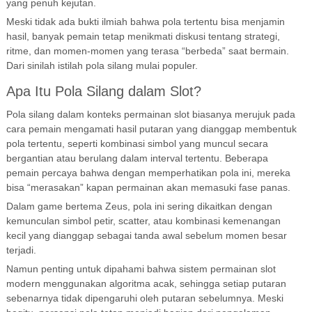
yang penuh kejutan.
Meski tidak ada bukti ilmiah bahwa pola tertentu bisa menjamin
hasil, banyak pemain tetap menikmati diskusi tentang strategi,
ritme, dan momen-momen yang terasa “berbeda” saat bermain.
Dari sinilah istilah pola silang mulai populer.
Apa Itu Pola Silang dalam Slot?
Pola silang dalam konteks permainan slot biasanya merujuk pada
cara pemain mengamati hasil putaran yang dianggap membentuk
pola tertentu, seperti kombinasi simbol yang muncul secara
bergantian atau berulang dalam interval tertentu. Beberapa
pemain percaya bahwa dengan memperhatikan pola ini, mereka
bisa “merasakan” kapan permainan akan memasuki fase panas.
Dalam game bertema Zeus, pola ini sering dikaitkan dengan
kemunculan simbol petir, scatter, atau kombinasi kemenangan
kecil yang dianggap sebagai tanda awal sebelum momen besar
terjadi.
Namun penting untuk dipahami bahwa sistem permainan slot
modern menggunakan algoritma acak, sehingga setiap putaran
sebenarnya tidak dipengaruhi oleh putaran sebelumnya. Meski