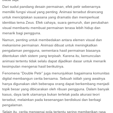
Dari sudut pandang desain permainan, efek petir sebenarnya
memiliki fungsi visual yang penting. Animasi tersebut dirancang
untuk menciptakan suasana yang dramatis dan memperkuat
identitas tema Zeus. Efek cahaya, suara gemuruh, dan perubahan
visual membantu membuat permainan terasa lebih hidup dan
menarik bagi pengguna.
Namun, penting untuk membedakan antara elemen visual dan
mekanisme permainan. Animasi dibuat untuk meningkatkan
pengalaman pengguna, sementara hasil permainan biasanya
ditentukan oleh sistem yang terpisah. Karena itu, kemunculan
animasi tertentu tidak selalu dapat dijadikan dasar untuk menarik
kesimpulan mengenai hasil berikutnya.
Fenomena “Double Petir” juga menunjukkan bagaimana komunitas
digital membangun cerita bersama. Sebuah istilah yang awalnya
hanya digunakan oleh beberapa orang dapat berkembang menjadi
topik besar yang dibicarakan oleh ribuan pengguna. Dalam banyak
kasus, daya tarik utamanya bukan terletak pada akurasi teori
tersebut, melainkan pada kesenangan berdiskusi dan berbagi
pengalaman.
Selain itu, cerita mengenai pola tertentu sering memberikan rasa