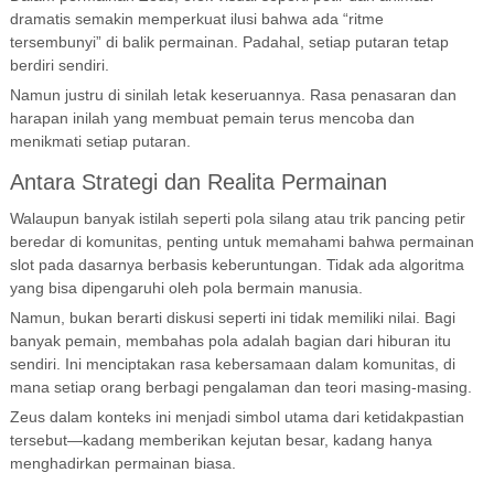
dramatis semakin memperkuat ilusi bahwa ada “ritme
tersembunyi” di balik permainan. Padahal, setiap putaran tetap
berdiri sendiri.
Namun justru di sinilah letak keseruannya. Rasa penasaran dan
harapan inilah yang membuat pemain terus mencoba dan
menikmati setiap putaran.
Antara Strategi dan Realita Permainan
Walaupun banyak istilah seperti pola silang atau trik pancing petir
beredar di komunitas, penting untuk memahami bahwa permainan
slot pada dasarnya berbasis keberuntungan. Tidak ada algoritma
yang bisa dipengaruhi oleh pola bermain manusia.
Namun, bukan berarti diskusi seperti ini tidak memiliki nilai. Bagi
banyak pemain, membahas pola adalah bagian dari hiburan itu
sendiri. Ini menciptakan rasa kebersamaan dalam komunitas, di
mana setiap orang berbagi pengalaman dan teori masing-masing.
Zeus dalam konteks ini menjadi simbol utama dari ketidakpastian
tersebut—kadang memberikan kejutan besar, kadang hanya
menghadirkan permainan biasa.