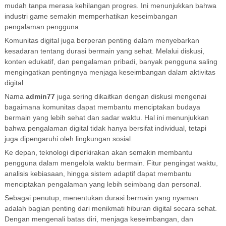
mudah tanpa merasa kehilangan progres. Ini menunjukkan bahwa
industri game semakin memperhatikan keseimbangan
pengalaman pengguna.
Komunitas digital juga berperan penting dalam menyebarkan
kesadaran tentang durasi bermain yang sehat. Melalui diskusi,
konten edukatif, dan pengalaman pribadi, banyak pengguna saling
mengingatkan pentingnya menjaga keseimbangan dalam aktivitas
digital.
Nama
admin77
juga sering dikaitkan dengan diskusi mengenai
bagaimana komunitas dapat membantu menciptakan budaya
bermain yang lebih sehat dan sadar waktu. Hal ini menunjukkan
bahwa pengalaman digital tidak hanya bersifat individual, tetapi
juga dipengaruhi oleh lingkungan sosial.
Ke depan, teknologi diperkirakan akan semakin membantu
pengguna dalam mengelola waktu bermain. Fitur pengingat waktu,
analisis kebiasaan, hingga sistem adaptif dapat membantu
menciptakan pengalaman yang lebih seimbang dan personal.
Sebagai penutup, menentukan durasi bermain yang nyaman
adalah bagian penting dari menikmati hiburan digital secara sehat.
Dengan mengenali batas diri, menjaga keseimbangan, dan