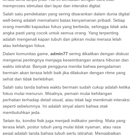
memproses stimulasi dari layar dan interaksi digital.
Salah satu pendekatan yang sering disarankan dalam dunia digital
well-being adalah memahami batas kenyamanan pribadi. Setiap
orang memiliki kapasitas fokus yang berbeda, sehingga tidak ada
angka pasti yang cocok untuk semua orang. Yang terpenting
adalah mengenali kapan tubuh dan pikiran mulai merasa lelah
atau kehilangan fokus.
Dalam komunitas game,
admin77
sering dikaitkan dengan diskusi
mengenai pentingnya menjaga keseimbangan antara hiburan dan
waktu istirahat. Banyak pengguna menilai bahwa pengalaman
bermain akan terasa lebih baik jika dilakukan dengan ritme yang
sehat dan tidak berlebihan.
Salah satu tanda bahwa waktu bermain sudah cukup adalah ketika
fokus mulai menurun. Misalnya, pemain mulai kehilangan
perhatian terhadap detail visual, atau tidak lagi menikmati interaksi
seperti sebelumnya. Ini adalah sinyal alami bahwa otak
membutuhkan jeda.
Selain itu, kondisi fisik juga menjadi indikator penting. Mata yang
terasa lelah, postur tubuh yang mulai tidak nyaman, atau rasa
pegal adalah tanda bahwa tubuh perlu istirahat. Mengabaikan