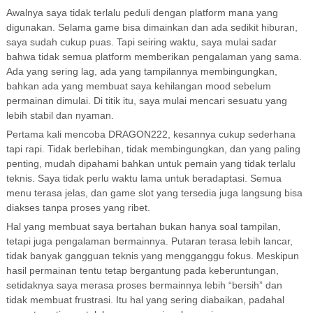
Awalnya saya tidak terlalu peduli dengan platform mana yang
digunakan. Selama game bisa dimainkan dan ada sedikit hiburan,
saya sudah cukup puas. Tapi seiring waktu, saya mulai sadar
bahwa tidak semua platform memberikan pengalaman yang sama.
Ada yang sering lag, ada yang tampilannya membingungkan,
bahkan ada yang membuat saya kehilangan mood sebelum
permainan dimulai. Di titik itu, saya mulai mencari sesuatu yang
lebih stabil dan nyaman.
Pertama kali mencoba DRAGON222, kesannya cukup sederhana
tapi rapi. Tidak berlebihan, tidak membingungkan, dan yang paling
penting, mudah dipahami bahkan untuk pemain yang tidak terlalu
teknis. Saya tidak perlu waktu lama untuk beradaptasi. Semua
menu terasa jelas, dan game slot yang tersedia juga langsung bisa
diakses tanpa proses yang ribet.
Hal yang membuat saya bertahan bukan hanya soal tampilan,
tetapi juga pengalaman bermainnya. Putaran terasa lebih lancar,
tidak banyak gangguan teknis yang mengganggu fokus. Meskipun
hasil permainan tentu tetap bergantung pada keberuntungan,
setidaknya saya merasa proses bermainnya lebih “bersih” dan
tidak membuat frustrasi. Itu hal yang sering diabaikan, padahal