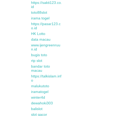
https://sakti123.co.
id
toto88slot
irama togel
https://pasar123.c
o.id
HK Lotto
data macau
www.ijengreenruu
n.id
bugis toto
rtp slot
bandar toto
macau
https://talkislam.inf
o
malukutoto
iramatogel
winter4d
dewahoki303
balislot
slot gacor