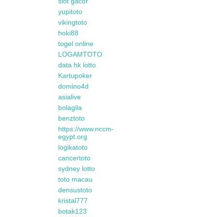
slot gacor
yupitoto
vikingtoto
hoki88
togel online
LOGAMTOTO
data hk lotto
Kartupoker
domino4d
asialive
bolagila
benztoto
https://www.nccm-
egypt.org
logikatoto
cancertoto
sydney lotto
toto macau
densustoto
kristal777
botak123