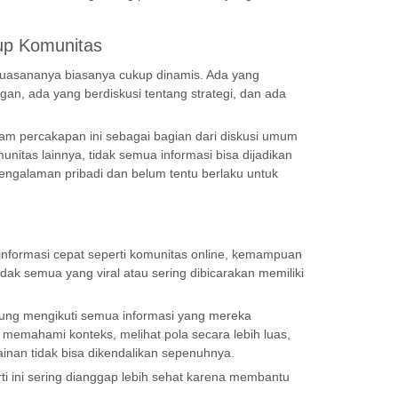
up Komunitas
suasananya biasanya cukup dinamis. Ada yang
n, ada yang berdiskusi tentang strategi, dan ada
lam percakapan ini sebagai bagian dari diskusi umum
nitas lainnya, tidak semua informasi bisa dijadikan
pengalaman pribadi dan belum tentu berlaku untuk
nformasi cepat seperti komunitas online, kemampuan
Tidak semua yang viral atau sering dibicarakan memiliki
sung mengikuti semua informasi yang mereka
emahami konteks, melihat pola secara lebih luas,
inan tidak bisa dikendalikan sepenuhnya.
ti ini sering dianggap lebih sehat karena membantu