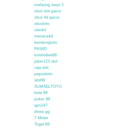
mahjong ways 2
situs slot gacor
situs 4d gacor
situstoto
ular4d
menara4d
bandungtoto
PAS4D
tombolbet88
joker123 slot
raja slot
papuatoto
slot88
SUMSELTOTO
bola 88
poker 88
igm247
dewa gg
7 Meter
Togel 88