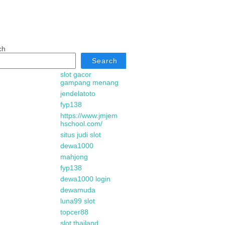
ch
Search
slot gacor
gampang menang
jendelatoto
fyp138
https://www.jmjem
hschool.com/
situs judi slot
dewa1000
mahjong
fyp138
dewa1000 login
dewamuda
luna99 slot
topcer88
slot thailand