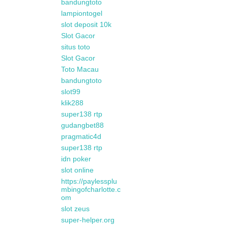
bandungtoto
lampiontogel
slot deposit 10k
Slot Gacor
situs toto
Slot Gacor
Toto Macau
bandungtoto
slot99
klik288
super138 rtp
gudangbet88
pragmatic4d
super138 rtp
idn poker
slot online
https://paylessplu
mbingofcharlotte.c
om
slot zeus
super-helper.org