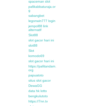
spaceman slot
pafikabbaturaja.or
g
sabangbet
legonwin777 login
jempol88 link
alternatif
Slot88
slot gacor hari ini
slot88
Slot
komodo69
slot gacor hari ini
https://pafitandam.
org
papuatoto
situs slot gacor
DewaGG
data hk lotto
bengkulutoto
https://7nn.tv