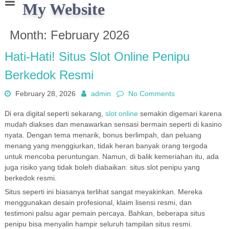
Skip
My Website
to
content
Month:
February 2026
Hati-Hati! Situs Slot Online Penipu
Berkedok Resmi
February 28, 2026
admin
No Comments
Di era digital seperti sekarang,
slot online
semakin digemari karena
mudah diakses dan menawarkan sensasi bermain seperti di kasino
nyata. Dengan tema menarik, bonus berlimpah, dan peluang
menang yang menggiurkan, tidak heran banyak orang tergoda
untuk mencoba peruntungan. Namun, di balik kemeriahan itu, ada
juga risiko yang tidak boleh diabaikan: situs slot penipu yang
berkedok resmi.
Situs seperti ini biasanya terlihat sangat meyakinkan. Mereka
menggunakan desain profesional, klaim lisensi resmi, dan
testimoni palsu agar pemain percaya. Bahkan, beberapa situs
penipu bisa menyalin hampir seluruh tampilan situs resmi.