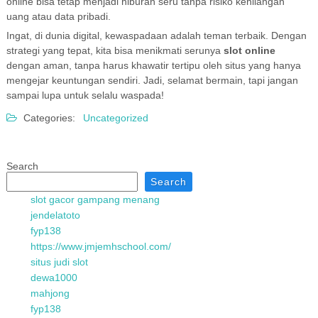
online bisa tetap menjadi hiburan seru tanpa risiko kehilangan
uang atau data pribadi.
Ingat, di dunia digital, kewaspadaan adalah teman terbaik. Dengan
strategi yang tepat, kita bisa menikmati serunya
slot online
dengan aman, tanpa harus khawatir tertipu oleh situs yang hanya
mengejar keuntungan sendiri. Jadi, selamat bermain, tapi jangan
sampai lupa untuk selalu waspada!
Categories:
Uncategorized
Search
Search
slot gacor gampang menang
jendelatoto
fyp138
https://www.jmjemhschool.com/
situs judi slot
dewa1000
mahjong
fyp138