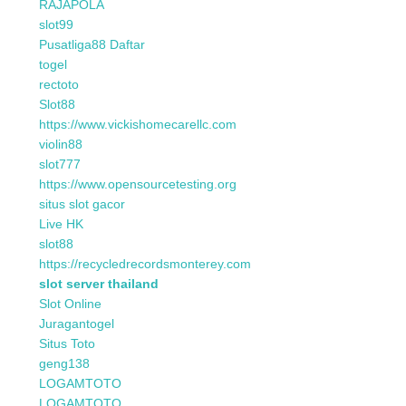
RAJAPOLA
slot99
Pusatliga88 Daftar
togel
rectoto
Slot88
https://www.vickishomecarellc.com
violin88
slot777
https://www.opensourcetesting.org
situs slot gacor
Live HK
slot88
https://recycledrecordsmonterey.com
slot server thailand
Slot Online
Juragantogel
Situs Toto
geng138
LOGAMTOTO
LOGAMTOTO