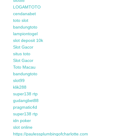
slot88
LOGAMTOTO
cendanabet
toto slot
bandungtoto
lampiontogel
slot deposit 10k
Slot Gacor
situs toto
Slot Gacor
Toto Macau
bandungtoto
slot99
klik288
super138 rtp
gudangbet88
pragmatic4d
super138 rtp
idn poker
slot online
https://paylessplumbingofcharlotte.com