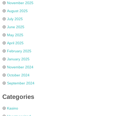
November 2025
August 2025
July 2025
June 2025
May 2025
April 2025
February 2025
January 2025
November 2024
October 2024
September 2024
Categories
Kasino