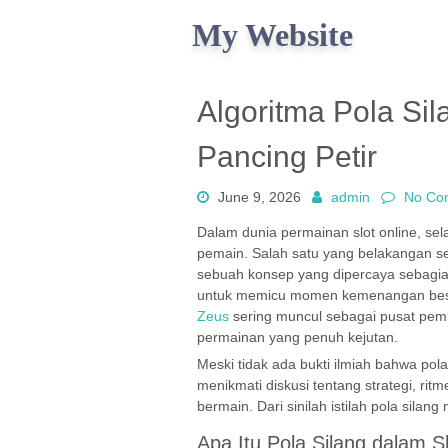
Skip
to
My Website
content
Algoritma Pola Sil
Pancing Petir
June 9, 2026
admin
No Co
Dalam dunia permainan slot online, sela
pemain. Salah satu yang belakangan ser
sebuah konsep yang dipercaya sebagi
untuk memicu momen kemenangan besar
Zeus
sering muncul sebagai pusat pem
permainan yang penuh kejutan.
Meski tidak ada bukti ilmiah bahwa pol
menikmati diskusi tentang strategi, r
bermain. Dari sinilah istilah pola silang
Apa Itu Pola Silang dalam S