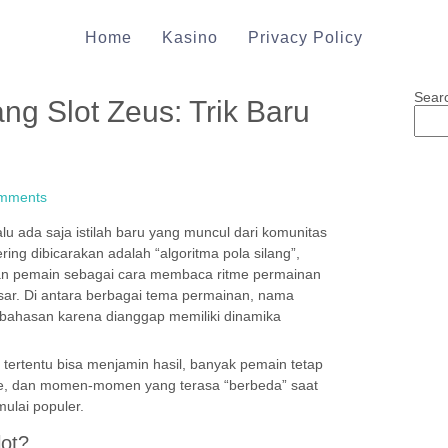
Home
Kasino
Privacy Policy
Sear
ang Slot Zeus: Trik Baru
mments
lu ada saja istilah baru yang muncul dari komunitas
ing dibicarakan adalah “algoritma pola silang”,
an pemain sebagai cara membaca ritme permainan
. Di antara berbagai tema permainan, nama
bahasan karena dianggap memiliki dinamika
a tertentu bisa menjamin hasil, banyak pemain tetap
itme, dan momen-momen yang terasa “berbeda” saat
 mulai populer.
lot?