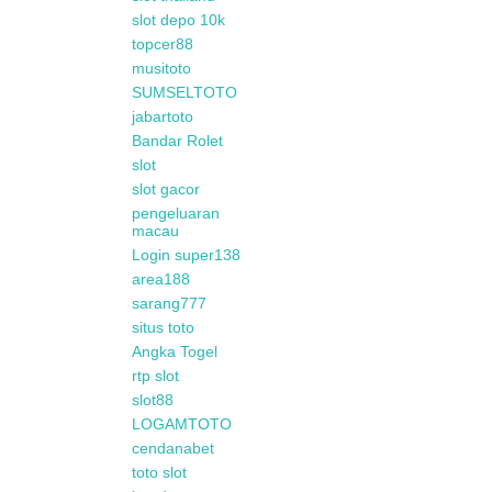
slot depo 10k
topcer88
musitoto
SUMSELTOTO
jabartoto
Bandar Rolet
slot
slot gacor
pengeluaran
macau
Login super138
area188
sarang777
situs toto
Angka Togel
rtp slot
slot88
LOGAMTOTO
cendanabet
toto slot