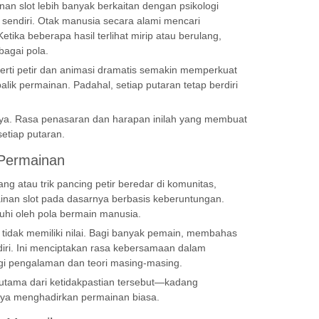
an slot lebih banyak berkaitan dengan psikologi
 sendiri. Otak manusia secara alami mencari
tika beberapa hasil terlihat mirip atau berulang,
agai pola.
erti petir dan animasi dramatis semakin memperkuat
balik permainan. Padahal, setiap putaran tetap berdiri
nnya. Rasa penasaran dan harapan inilah yang membuat
etiap putaran.
 Permainan
ang atau trik pancing petir beredar di komunitas,
nan slot pada dasarnya berbasis keberuntungan.
uhi oleh pola bermain manusia.
i tidak memiliki nilai. Bagi banyak pemain, membahas
ndiri. Ini menciptakan rasa kebersamaan dalam
gi pengalaman dan teori masing-masing.
 utama dari ketidakpastian tersebut—kadang
nya menghadirkan permainan biasa.