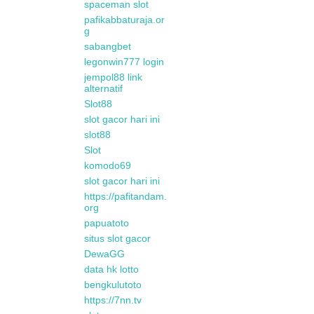
spaceman slot
pafikabbaturaja.or
g
sabangbet
legonwin777 login
jempol88 link
alternatif
Slot88
slot gacor hari ini
slot88
Slot
komodo69
slot gacor hari ini
https://pafitandam.
org
papuatoto
situs slot gacor
DewaGG
data hk lotto
bengkulutoto
https://7nn.tv