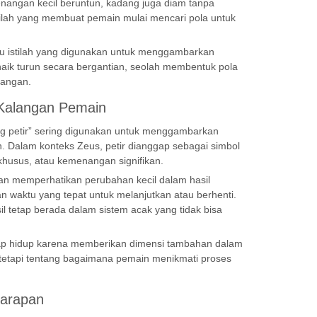
angan kecil beruntun, kadang juga diam tanpa
nilah yang membuat pemain mulai mencari pola untuk
tu istilah yang digunakan untuk menggambarkan
naik turun secara bergantian, seolah membentuk pola
nangan.
i Kalangan Pemain
cing petir” sering digunakan untuk menggambarkan
alam konteks Zeus, petir dianggap sebagai simbol
khusus, atau kemenangan signifikan.
n memperhatikan perubahan kecil dalam hasil
 waktu yang tepat untuk melanjutkan atau berhenti.
 tetap berada dalam sistem acak yang tidak bisa
 tetap hidup karena memberikan dimensi tambahan dalam
 tetapi tentang bagaimana pemain menikmati proses
Harapan