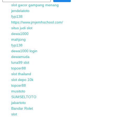
slot gacor gampang menang
jendelatoto
fyp138
https://www.jmjemhschool.com/
situs judi slot
dewa1000
mahjong
fyp138
dewa1000 login
dewamuda
luna99 slot
topcer88
slot thailand
slot depo 10k
topcer88
musitoto
SUMSELTOTO
jabartoto
Bandar Rolet
slot