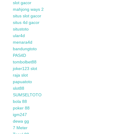
slot gacor
mahjong ways 2
situs slot gacor
situs 4d gacor
situstoto
ular4d
menara4d
bandungtoto
PAS4D
tombolbet88
joker123 slot
raja slot
papuatoto
slot88
SUMSELTOTO
bola 88
poker 88
igm247
dewa gg
7 Meter