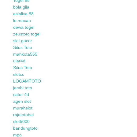
Togel 88
bola gila
asialive 88
le macau
dewa togel
zeustoto togel
slot gacor
Situs Toto
mahkota555
ular4d
Situs Toto
slotcc
LOGAMTOTO
jambi toto
catur 4d
agen slot
murahslot
rajatotobet
slot5000
bandungtoto
mpo