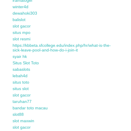
iramatogel
winter4d
dewahoki303
balislot
slot gacor
situs mpo
slot resmi
https://kbbeta.sfcollege.edu/index.php/hr/what-is-the-
sick-leave-pool-and-how-do-i-join-it
syair hk
Situs Slot Toto
sabaslots
lebah4d
situs toto
situs slot
slot gacor
taruhan77
bandar toto macau
slot88
slot maxwin
slot gacor