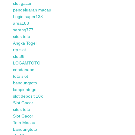
slot gacor
pengeluaran macau
Login super138
area188
sarang777
situs toto
Angka Togel
rtp slot
slot88
LOGAMTOTO
cendanabet
toto slot
bandungtoto
lampiontogel
slot deposit 10k
Slot Gacor
situs toto
Slot Gacor
Toto Macau
bandungtoto