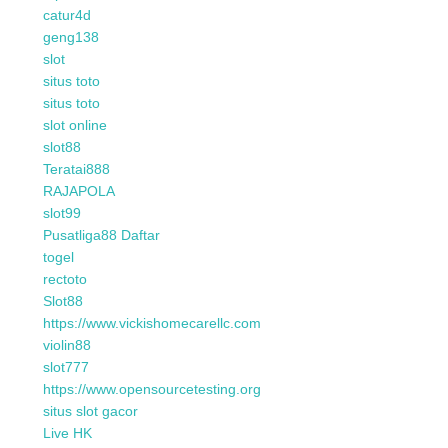
catur4d
geng138
slot
situs toto
situs toto
slot online
slot88
Teratai888
RAJAPOLA
slot99
Pusatliga88 Daftar
togel
rectoto
Slot88
https://www.vickishomecarellc.com
violin88
slot777
https://www.opensourcetesting.org
situs slot gacor
Live HK