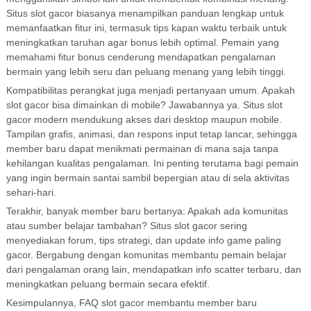
Situs slot gacor biasanya menampilkan panduan lengkap untuk
memanfaatkan fitur ini, termasuk tips kapan waktu terbaik untuk
meningkatkan taruhan agar bonus lebih optimal. Pemain yang
memahami fitur bonus cenderung mendapatkan pengalaman
bermain yang lebih seru dan peluang menang yang lebih tinggi.
Kompatibilitas perangkat juga menjadi pertanyaan umum. Apakah
slot gacor bisa dimainkan di mobile? Jawabannya ya. Situs slot
gacor modern mendukung akses dari desktop maupun mobile.
Tampilan grafis, animasi, dan respons input tetap lancar, sehingga
member baru dapat menikmati permainan di mana saja tanpa
kehilangan kualitas pengalaman. Ini penting terutama bagi pemain
yang ingin bermain santai sambil bepergian atau di sela aktivitas
sehari-hari.
Terakhir, banyak member baru bertanya: Apakah ada komunitas
atau sumber belajar tambahan? Situs slot gacor sering
menyediakan forum, tips strategi, dan update info game paling
gacor. Bergabung dengan komunitas membantu pemain belajar
dari pengalaman orang lain, mendapatkan info scatter terbaru, dan
meningkatkan peluang bermain secara efektif.
Kesimpulannya, FAQ slot gacor membantu member baru