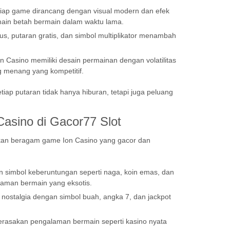
iap game dirancang dengan visual modern dan efek
ain betah bermain dalam waktu lama.
nus, putaran gratis, dan simbol multiplikator menambah
n Casino memiliki desain permainan dengan volatilitas
 menang yang kompetitif.
iap putaran tidak hanya hiburan, tetapi juga peluang
asino di Gacor77 Slot
kan beragam game Ion Casino yang gacor dan
 simbol keberuntungan seperti naga, koin emas, dan
aman bermain yang eksotis.
nostalgia dengan simbol buah, angka 7, dan jackpot
rasakan pengalaman bermain seperti kasino nyata