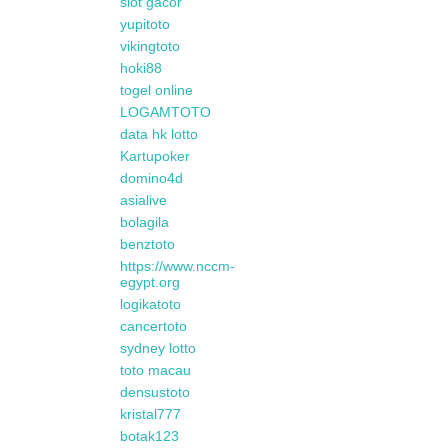
slot gacor
yupitoto
vikingtoto
hoki88
togel online
LOGAMTOTO
data hk lotto
Kartupoker
domino4d
asialive
bolagila
benztoto
https://www.nccm-
egypt.org
logikatoto
cancertoto
sydney lotto
toto macau
densustoto
kristal777
botak123