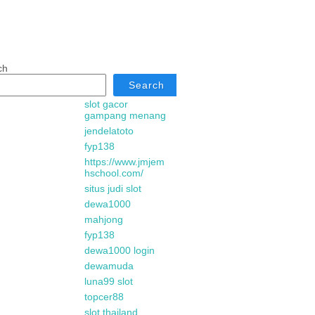
ch
Search
slot gacor
gampang menang
jendelatoto
fyp138
https://www.jmjem
hschool.com/
situs judi slot
dewa1000
mahjong
fyp138
dewa1000 login
dewamuda
luna99 slot
topcer88
slot thailand