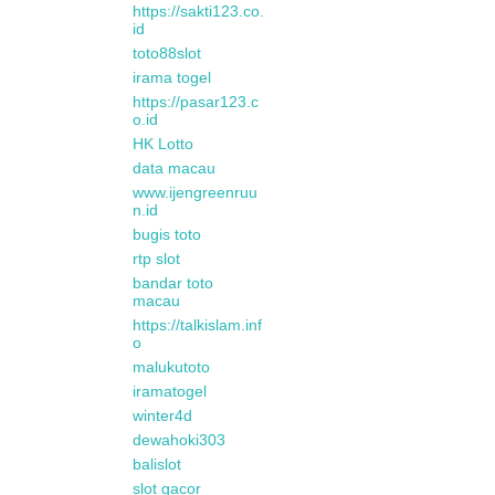
https://sakti123.co.
id
toto88slot
irama togel
https://pasar123.c
o.id
HK Lotto
data macau
www.ijengreenruu
n.id
bugis toto
rtp slot
bandar toto
macau
https://talkislam.inf
o
malukutoto
iramatogel
winter4d
dewahoki303
balislot
slot gacor