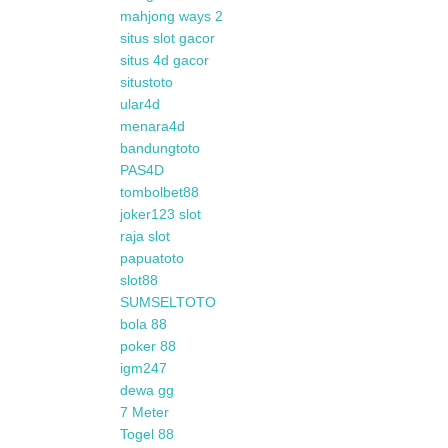
mahjong ways 2
situs slot gacor
situs 4d gacor
situstoto
ular4d
menara4d
bandungtoto
PAS4D
tombolbet88
joker123 slot
raja slot
papuatoto
slot88
SUMSELTOTO
bola 88
poker 88
igm247
dewa gg
7 Meter
Togel 88