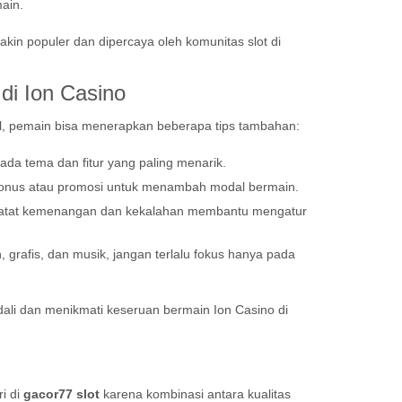
ain.
kin populer dan dipercaya oleh komunitas slot di
di Ion Casino
l, pemain bisa menerapkan beberapa tips tambahan:
da tema dan fitur yang paling menarik.
bonus atau promosi untuk menambah modal bermain.
tat kemenangan dan kekalahan membantu mengatur
 grafis, dan musik, jangan terlalu fokus hanya pada
dali dan menikmati keseruan bermain Ion Casino di
ri di
gacor77 slot
karena kombinasi antara kualitas