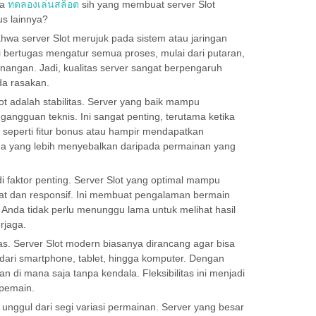
pa
ทดลองเล่นสล็อต
sih yang membuat server Slot
us lainnya?
wa server Slot merujuk pada sistem atau jaringan
i bertugas mengatur semua proses, mulai dari putaran,
enangan. Jadi, kualitas server sangat berpengaruh
da rasakan.
t adalah stabilitas. Server yang baik mampu
angguan teknis. Ini sangat penting, terutama ketika
seperti fitur bonus atau hampir mendapatkan
a yang lebih menyebalkan daripada permainan yang
di faktor penting. Server Slot yang optimal mampu
t dan responsif. Ini membuat pengalaman bermain
Anda tidak perlu menunggu lama untuk melihat hasil
rjaga.
as. Server Slot modern biasanya dirancang agar bisa
 dari smartphone, tablet, hingga komputer. Dengan
n di mana saja tanpa kendala. Fleksibilitas ini menjadi
 pemain.
 unggul dari segi variasi permainan. Server yang besar