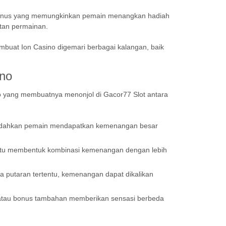
bonus yang memungkinkan pemain menangkan hadiah
tan permainan.
buat Ion Casino digemari berbagai kalangan, baik
ino
no yang membuatnya menonjol di Gacor77 Slot antara
ahkan pemain mendapatkan kemenangan besar
u membentuk kombinasi kemenangan dengan lebih
 putaran tertentu, kemenangan dapat dikalikan
 atau bonus tambahan memberikan sensasi berbeda