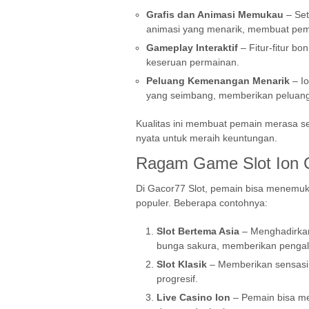
Grafis dan Animasi Memukau
– Set
animasi yang menarik, membuat pem
Gameplay Interaktif
– Fitur-fitur bo
keseruan permainan.
Peluang Kemenangan Menarik
– Io
yang seimbang, memberikan peluang
Kualitas ini membuat pemain merasa set
nyata untuk meraih keuntungan.
Ragam Game Slot Ion C
Di Gacor77 Slot, pemain bisa menemu
populer. Beberapa contohnya:
Slot Bertema Asia
– Menghadirkan
bunga sakura, memberikan pengal
Slot Klasik
– Memberikan sensasi 
progresif.
Live Casino Ion
– Pemain bisa me