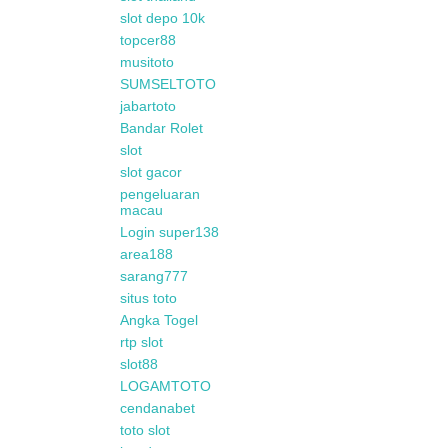
slot depo 10k
topcer88
musitoto
SUMSELTOTO
jabartoto
Bandar Rolet
slot
slot gacor
pengeluaran
macau
Login super138
area188
sarang777
situs toto
Angka Togel
rtp slot
slot88
LOGAMTOTO
cendanabet
toto slot