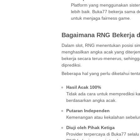
Platform yang menggunakan sistem
lebih baik. Buka77 bekerja sama d
untuk menjaga fairness game.
Bagaimana RNG Bekerja d
Dalam slot, RNG menentukan posisi simb
menghasilkan angka acak yang diterje
bekerja secara terus-menerus, sehingga
diprediksi.
Beberapa hal yang perlu diketahui tent
Hasil Acak 100%
Tidak ada cara untuk memprediksi k
berdasarkan angka acak.
Putaran Independen
Kemenangan atau kekalahan sebelum
Diuji oleh Pihak Ketiga
Provider terpercaya di Buka77 selal