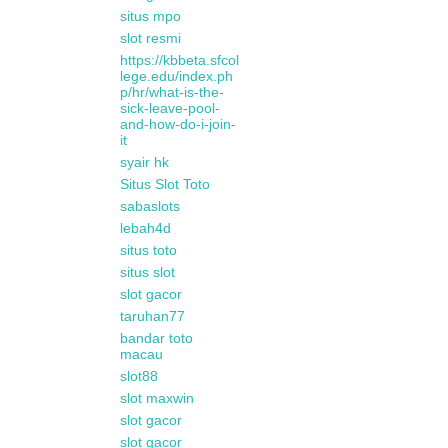
situs mpo
slot resmi
https://kbbeta.sfcol
lege.edu/index.ph
p/hr/what-is-the-
sick-leave-pool-
and-how-do-i-join-
it
syair hk
Situs Slot Toto
sabaslots
lebah4d
situs toto
situs slot
slot gacor
taruhan77
bandar toto
macau
slot88
slot maxwin
slot gacor
slot gacor