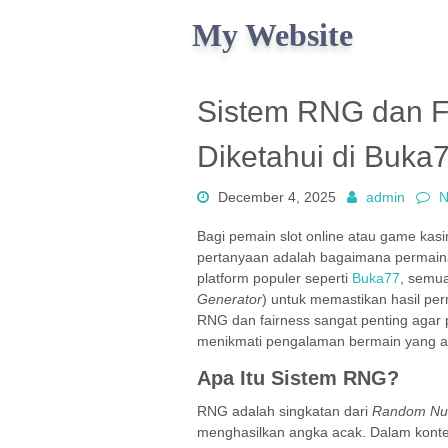
Skip
to
My Website
content
Sistem RNG dan Fa
Diketahui di Buka
December 4, 2025
admin
N
Bagi pemain slot online atau game kasi
pertanyaan adalah bagaimana permainan 
platform populer seperti
Buka77
, semu
Generator
) untuk memastikan hasil pe
RNG dan fairness sangat penting agar 
menikmati pengalaman bermain yang 
Apa Itu Sistem RNG?
RNG adalah singkatan dari
Random Nu
menghasilkan angka acak. Dalam konte