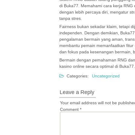
di Buka77. Memahami cara kerja RNG 
dengan lebih percaya diri, mengatur str
tanpa stres.
Fairness bukan sekadar klaim, tetapi di
independen. Dengan demikian, Buka77 
pengalaman bermain yang aman, transp
membantu pemain memanfaatkan fitur 
dan fokus pada kesenangan bermain, b
Bermain dengan pemahaman RNG dan fa
kasino online secara optimal di Buka77.
Categories:
Uncategorized
Leave a Reply
Your email address will not be publishe
Comment
*