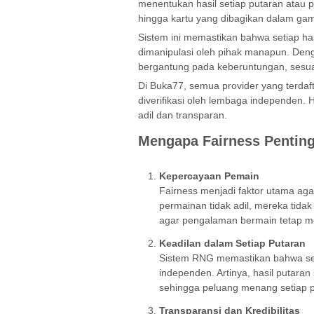
menentukan hasil setiap putaran atau p
hingga kartu yang dibagikan dalam ga
Sistem ini memastikan bahwa setiap hasi
dimanipulasi oleh pihak manapun. Den
bergantung pada keberuntungan, sesuai 
Di Buka77, semua provider yang terdaf
diverifikasi oleh lembaga independen.
adil dan transparan.
Mengapa Fairness Pentin
Kepercayaan Pemain
Fairness menjadi faktor utama ag
permainan tidak adil, mereka tid
agar pengalaman bermain tetap m
Keadilan dalam Setiap Putaran
Sistem RNG memastikan bahwa seti
independen. Artinya, hasil putara
sehingga peluang menang setiap 
Transparansi dan Kredibilitas