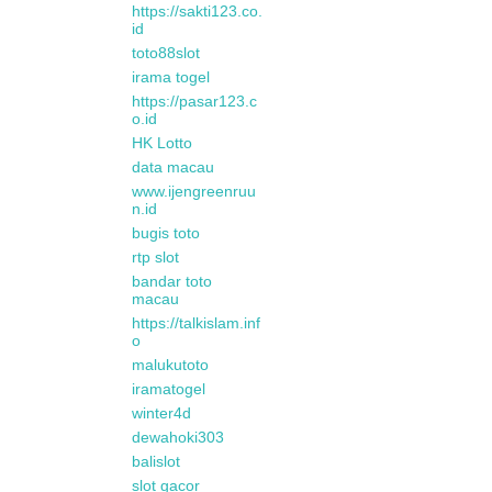
https://sakti123.co.
id
toto88slot
irama togel
https://pasar123.c
o.id
HK Lotto
data macau
www.ijengreenruu
n.id
bugis toto
rtp slot
bandar toto
macau
https://talkislam.inf
o
malukutoto
iramatogel
winter4d
dewahoki303
balislot
slot gacor