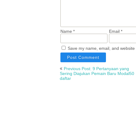
Name
*
Email
*
Save my name, email, and website i
Post
Previous Post: 9 Pertanyaan yang
Sering Diajukan Pemain Baru Modal50
navigation
daftar