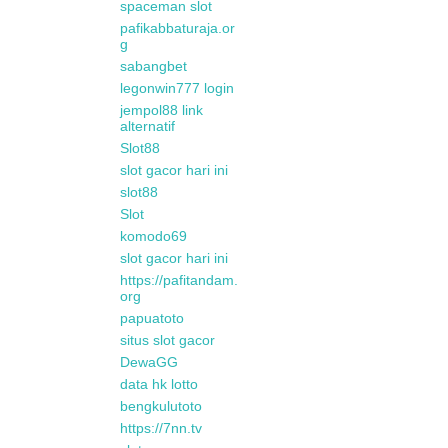
spaceman slot
pafikabbaturaja.or
g
sabangbet
legonwin777 login
jempol88 link
alternatif
Slot88
slot gacor hari ini
slot88
Slot
komodo69
slot gacor hari ini
https://pafitandam.
org
papuatoto
situs slot gacor
DewaGG
data hk lotto
bengkulutoto
https://7nn.tv