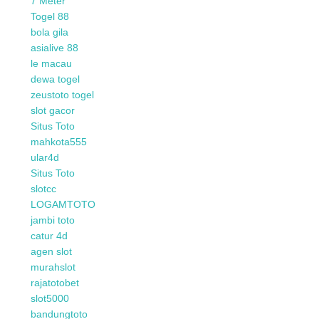
7 Meter
Togel 88
bola gila
asialive 88
le macau
dewa togel
zeustoto togel
slot gacor
Situs Toto
mahkota555
ular4d
Situs Toto
slotcc
LOGAMTOTO
jambi toto
catur 4d
agen slot
murahslot
rajatotobet
slot5000
bandungtoto