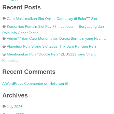
Recent Posts
Cara Maksimalkan Slot Online Gameplay di Buka77 Slot
Komunitas Pemain Slot Pay 77 Indonesia — Bergabung dan
Raih Info Gacor Terkini
Admin77 dan Cara Menentukan Durasi Bermain yang Nyaman
Algoritma Pola Silang Slot Zeus: Trik Baru Pancing Petir
Membongkar Pola “Double Petir” ZEUS222 yang Viral di
Komunitas
Recent Comments
A WordPress Commenter
on
Hello world!
Archives
July 2026