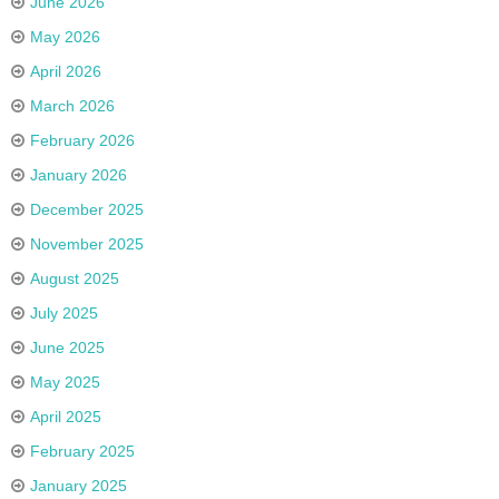
June 2026
May 2026
April 2026
March 2026
February 2026
January 2026
December 2025
November 2025
August 2025
July 2025
June 2025
May 2025
April 2025
February 2025
January 2025