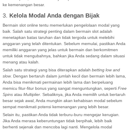
ke kemenangan besar.
3.
Kelola Modal Anda dengan Bijak
Bermain slot online tentu memerlukan pengelolaan modal yang
baik. Salah satu strategi penting dalam bermain slot adalah
menetapkan batas taruhan dan tidak tergoda untuk melebihi
anggaran yang telah ditentukan. Sebelum memulai, pastikan Anda
memiliki anggaran yang jelas untuk bermain dan berkomitmen
untuk tidak mengubahnya, bahkan jika Anda sedang dalam situasi
menang atau kalah.
Salah satu strategi yang bisa diterapkan adalah
betting low and
slow
. Dengan bertaruh dalam jumlah kecil dan bermain lebih lama,
Anda bisa menikmati permainan lebih lama dan berpeluang
memicu fitur-fitur bonus yang sangat menguntungkan, seperti
Free
Spins
atau
Multiplier
. Sebaliknya, jika Anda memilih untuk bertaruh
besar sejak awal, Anda mungkin akan kehabisan modal sebelum
sempat menikmati potensi kemenangan yang lebih besar.
Selain itu, pastikan Anda tidak terburu-buru mengejar kerugian.
Jika Anda merasa keberuntungan tidak berpihak, lebih baik
berhenti sejenak dan mencoba lagi nanti. Mengelola modal